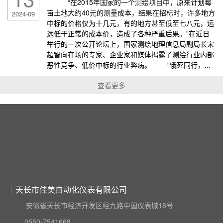
“在2015年国家的一个测绘项目中，原来计划每
亩土地大约40元的测量成本，结果在招标时，许多地方
2024-09
中标的价格仅为十几元，有的地方甚至低至七八元，远
远低于正常的成本价，造成了各种严重后果。”在近日
举行的一次公开论坛上，国家测绘地理信息局副局长宋
超智向在场的专家、企业家和媒体揭露了测绘行业内部
恶性竞争、低价中标的行业弊病。 “饿死同行，...
查看更多
天长市佳美自动化仪表有限公司
安徽省天长市经济开发区经九路中国仪表城18号
0550-7541668