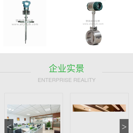
企业实景
ENTERPRISE REALITY
<
>