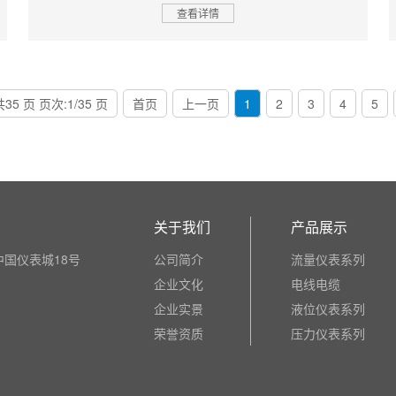
查看详情
5 页 页次:1/35 页
首页
上一页
1
2
3
4
5
关于我们
产品展示
国仪表城18号
公司简介
流量仪表系列
企业文化
电线电缆
企业实景
液位仪表系列
荣誉资质
压力仪表系列
变送器系列
温度仪表系列